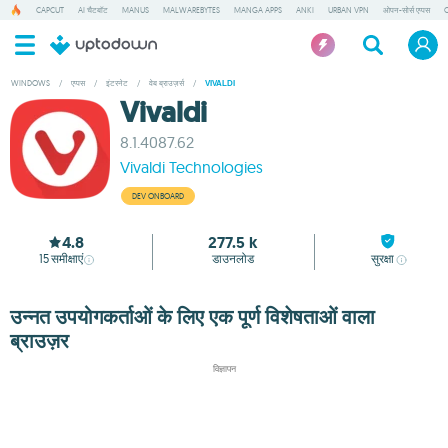
CAPCUT
AI चैटबॉट
MANUS
MALWAREBYTES
MANGA APPS
ANKI
URBAN VPN
ओपन-सोर्स एप्पस
WINDOWS
/
एप्पस
/
इंटरनेट
/
वेब ब्राउज़र्स
/
VIVALDI
Vivaldi
8.1.4087.62
Vivaldi Technologies
DEV ONBOARD
4.8
277.5 k
15
समीक्षाएं
डाउनलोड
सुरक्षा
उन्नत उपयोगकर्ताओं के लिए एक पूर्ण विशेषताओं वाला
ब्राउज़र
विज्ञापन