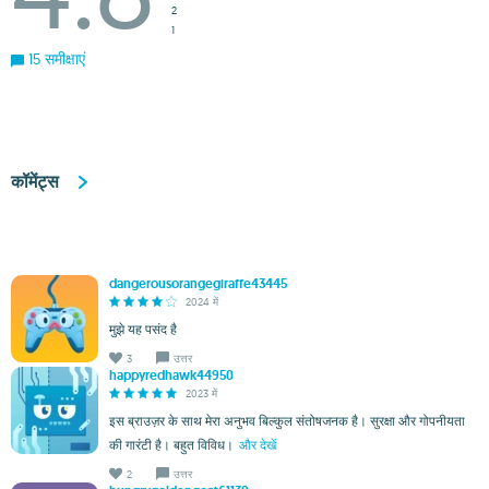
2
1
15 समीक्षाएं
कॉमेंट्स
dangerousorangegiraffe43445
2024 में
मुझे यह पसंद है
3
उत्तर
happyredhawk44950
2023 में
इस ब्राउज़र के साथ मेरा अनुभव बिल्कुल संतोषजनक है। सुरक्षा और गोपनीयता
की गारंटी है। बहुत विविध।
और देखें
2
उत्तर