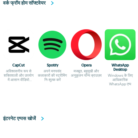
वर्क फ्रॉम होम सॉफ्टवेयर
CapCut
Spotify
Opera
WhatsApp
Desktop
अविश्वसनीय रूप से
अपने मनपसंद
मजबूत, बहुमुखी और
शक्तिशाली और उपयोग
कलाकारों की स्ट्रीमिंग
अनुकूलन योग्य ब्राउज़र
Windows के लिए
में आसान वीडियो
निःशुल्क करें
आधिकारिक
संपादक
WhatsApp एप्प
इंटरनेट एप्पस खोजें