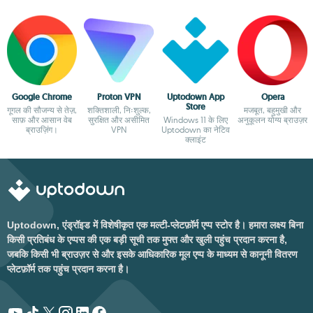
Google Chrome
Proton VPN
Uptodown App
Opera
Store
गूगल की सौजन्य से तेज़,
शक्तिशाली, निःशुल्क,
मजबूत, बहुमुखी और
साफ़ और आसान वेब
सुरक्षित और असीमित
Windows 11 के लिए
अनुकूलन योग्य ब्राउज़र
ब्राउज़िंग।
VPN
Uptodown का नेटिव
क्लाइंट
Uptodown, एंड्रॉइड में विशेषीकृत एक मल्टी-प्लेटफ़ॉर्म एप्प स्टोर है। हमारा लक्ष्य बिना
किसी प्रतिबंध के एप्पस की एक बड़ी सूची तक मुफ्त और खुली पहुंच प्रदान करना है,
जबकि किसी भी ब्राउज़र से और इसके आधिकारिक मूल एप्प के माध्यम से कानूनी वितरण
प्लेटफ़ॉर्म तक पहुंच प्रदान करना है।