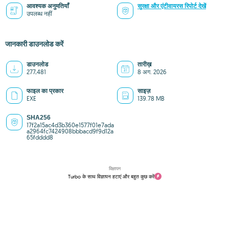
आवश्यक अनुमतियाँ
सुरक्षा और एंटीवायरस रिपोर्ट देखें
उपलब्ध नहीं
जानकारी डाउनलोड करें
डाउनलोड
तारीख़
277,481
8 अग. 2026
फाइल का प्रकार
साइज़
EXE
139.78 MB
SHA256
17f2a15ac4d3b360e1577f01e7ada
a2964fc7424908bbbacd9f9d12a
65fdddd8
विज्ञापन
Turbo के साथ विज्ञापन हटाएं और बहुत कुछ करें