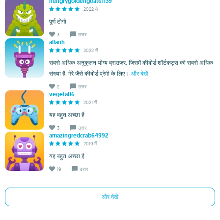
hungrygoldengoat61139
2022 में
पूर्ण टोगो
3
उत्तर
allanh
2022 में
सबसे अधिक अनुकूलन योग्य ब्राउज़र, जिसमें कीबोर्ड शॉर्टकट्स की सबसे अधिक
संख्या है, मेरे जैसे कीबोर्ड प्रेमी के लिए।
और देखें
2
उत्तर
vegeta06
2021 में
यह बहुत अच्छा है
3
उत्तर
amazingredcrab64992
2019 में
यह बहुत अच्छा है
19
उत्तर
और देखें